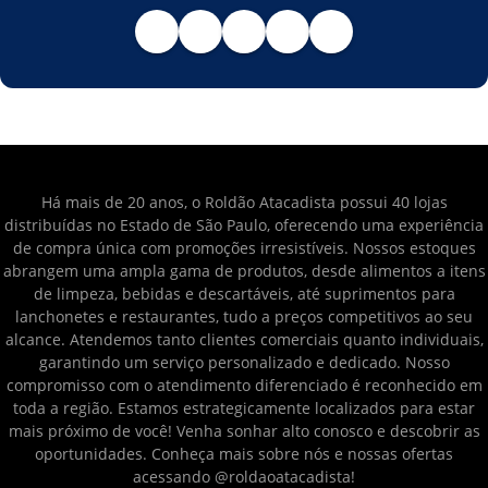
Há mais de 20 anos, o Roldão Atacadista possui 40 lojas
distribuídas no Estado de São Paulo, oferecendo uma experiência
de compra única com promoções irresistíveis. Nossos estoques
abrangem uma ampla gama de produtos, desde alimentos a itens
de limpeza, bebidas e descartáveis, até suprimentos para
lanchonetes e restaurantes, tudo a preços competitivos ao seu
alcance. Atendemos tanto clientes comerciais quanto individuais,
garantindo um serviço personalizado e dedicado. Nosso
compromisso com o atendimento diferenciado é reconhecido em
toda a região. Estamos estrategicamente localizados para estar
mais próximo de você! Venha sonhar alto conosco e descobrir as
oportunidades. Conheça mais sobre nós e nossas ofertas
acessando @roldaoatacadista!