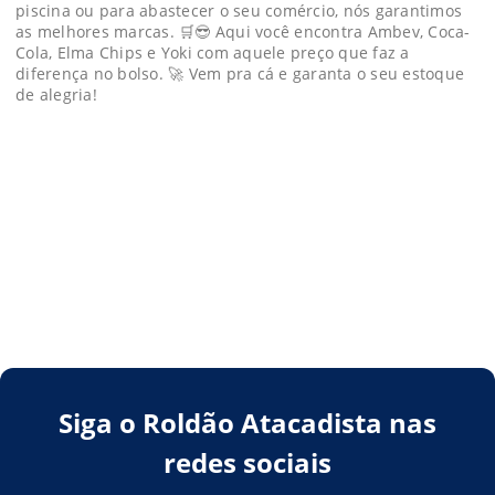
piscina ou para abastecer o seu comércio, nós garantimos
as melhores marcas. 🛒😎 Aqui você encontra Ambev, Coca-
Cola, Elma Chips e Yoki com aquele preço que faz a
diferença no bolso. 🚀 Vem pra cá e garanta o seu estoque
de alegria!
Siga o Roldão Atacadista nas
redes sociais